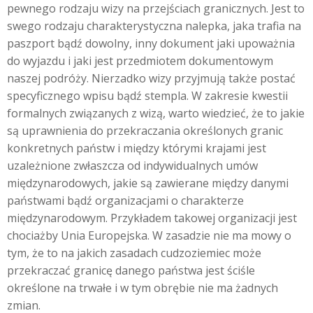
pewnego rodzaju wizy na przejściach granicznych. Jest to
swego rodzaju charakterystyczna nalepka, jaka trafia na
paszport bądź dowolny, inny dokument jaki upoważnia
do wyjazdu i jaki jest przedmiotem dokumentowym
naszej podróży. Nierzadko wizy przyjmują także postać
specyficznego wpisu bądź stempla. W zakresie kwestii
formalnych związanych z wizą, warto wiedzieć, że to jakie
są uprawnienia do przekraczania określonych granic
konkretnych państw i między którymi krajami jest
uzależnione zwłaszcza od indywidualnych umów
międzynarodowych, jakie są zawierane między danymi
państwami bądź organizacjami o charakterze
międzynarodowym. Przykładem takowej organizacji jest
chociażby Unia Europejska. W zasadzie nie ma mowy o
tym, że to na jakich zasadach cudzoziemiec może
przekraczać granicę danego państwa jest ściśle
określone na trwałe i w tym obrębie nie ma żadnych
zmian.