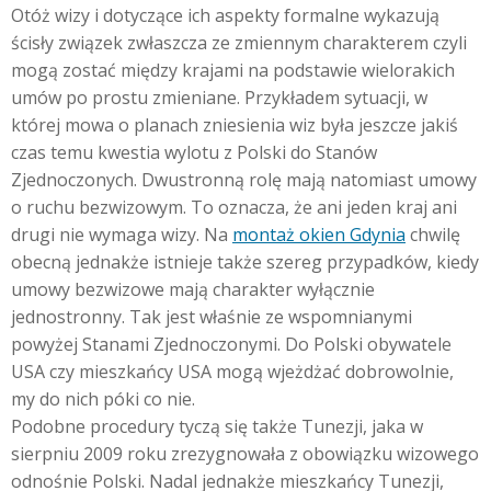
Otóż wizy i dotyczące ich aspekty formalne wykazują
ścisły związek zwłaszcza ze zmiennym charakterem czyli
mogą zostać między krajami na podstawie wielorakich
umów po prostu zmieniane. Przykładem sytuacji, w
której mowa o planach zniesienia wiz była jeszcze jakiś
czas temu kwestia wylotu z Polski do Stanów
Zjednoczonych. Dwustronną rolę mają natomiast umowy
o ruchu bezwizowym. To oznacza, że ani jeden kraj ani
drugi nie wymaga wizy. Na
montaż okien Gdynia
chwilę
obecną jednakże istnieje także szereg przypadków, kiedy
umowy bezwizowe mają charakter wyłącznie
jednostronny. Tak jest właśnie ze wspomnianymi
powyżej Stanami Zjednoczonymi. Do Polski obywatele
USA czy mieszkańcy USA mogą wjeżdżać dobrowolnie,
my do nich póki co nie.
Podobne procedury tyczą się także Tunezji, jaka w
sierpniu 2009 roku zrezygnowała z obowiązku wizowego
odnośnie Polski. Nadal jednakże mieszkańcy Tunezji,